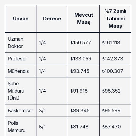
%7 Zamlı
Mevcut
Ünvan
Derece
Tahmini
Maaş
Maaş
Uzman
1/4
₺150.577
₺161.118
Doktor
Profesör
1/4
₺133.059
₺142.373
Mühendis
1/4
₺93.745
₺100.307
Şube
Müdürü
1/4
₺91.918
₺98.352
(Üni.)
Başkomiser
3/1
₺89.345
₺95.599
Polis
8/1
₺81.748
₺87.470
Memuru