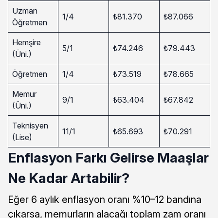
Uzman
1/4
₺81.370
₺87.066
Öğretmen
Hemşire
5/1
₺74.246
₺79.443
(Üni.)
Öğretmen
1/4
₺73.519
₺78.665
Memur
9/1
₺63.404
₺67.842
(Üni.)
Teknisyen
11/1
₺65.693
₺70.291
(Lise)
Enflasyon Farkı Gelirse Maaşlar
Ne Kadar Artabilir?
Eğer 6 aylık enflasyon oranı %10–12 bandına
çıkarsa, memurların alacağı toplam zam oranı