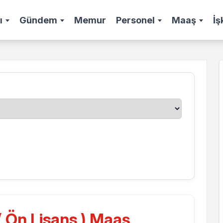
ı
Gündem
Memur
Personel
Maaş
İş
( Ön Lisans ) Maaş