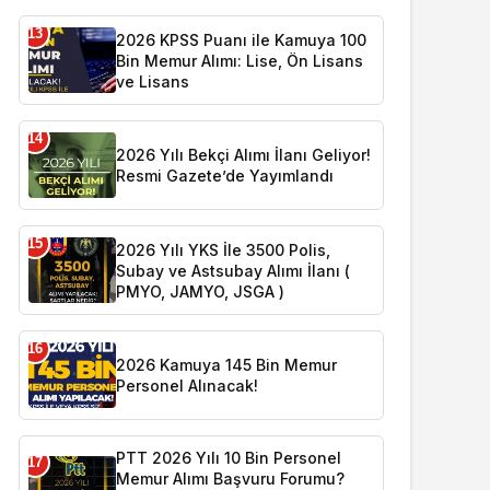
13
2026 KPSS Puanı ile Kamuya 100
Bin Memur Alımı: Lise, Ön Lisans
ve Lisans
14
2026 Yılı Bekçi Alımı İlanı Geliyor!
Resmi Gazete’de Yayımlandı
15
2026 Yılı YKS İle 3500 Polis,
Subay ve Astsubay Alımı İlanı (
PMYO, JAMYO, JSGA )
16
2026 Kamuya 145 Bin Memur
Personel Alınacak!
PTT 2026 Yılı 10 Bin Personel
17
Memur Alımı Başvuru Forumu?