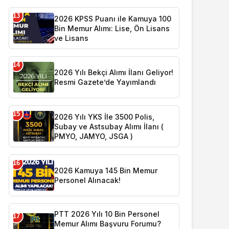
13
2026 KPSS Puanı ile Kamuya 100
Bin Memur Alımı: Lise, Ön Lisans
ve Lisans
14
2026 Yılı Bekçi Alımı İlanı Geliyor!
Resmi Gazete’de Yayımlandı
15
2026 Yılı YKS İle 3500 Polis,
Subay ve Astsubay Alımı İlanı (
PMYO, JAMYO, JSGA )
16
2026 Kamuya 145 Bin Memur
Personel Alınacak!
PTT 2026 Yılı 10 Bin Personel
17
Memur Alımı Başvuru Forumu?