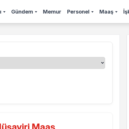
ı
Gündem
Memur
Personel
Maaş
İş
üşaviri Maaş