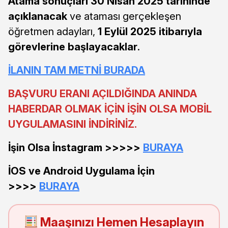
Atama sonuçları 30 Nisan 2025 tarihinde
açıklanacak
ve ataması gerçekleşen
öğretmen adayları,
1 Eylül 2025 itibarıyla
görevlerine başlayacaklar
.
İLANIN TAM METNİ BURADA
BAŞVURU ERANI AÇILDIĞINDA ANINDA
HABERDAR OLMAK İÇİN İŞİN OLSA MOBİL
UYGULAMASINI İNDİRİNİZ.
İşin Olsa İnstagram >>>>>
BURAYA
İOS ve Android Uygulama İçin
>>>>
BURAYA
Maaşınızı Hemen Hesaplayın