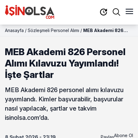
Anasayfa
/
Sözleşmeli Personel Alımı
/
MEB Akademi 826
Personel Alımı
Kılavuzu Yayımlandı!
MEB Akademi 826 Personel
İşte Şartlar
Alımı Kılavuzu Yayımlandı!
İşte Şartlar
MEB Akademi 826 personel alımı kılavuzu
yayımlandı. Kimler başvurabilir, başvurular
nasıl yapılacak, şartlar ve takvim
isinolsa.com’da.
Abone Ol
8 Şubat 2026 - 23:19
Paylaş