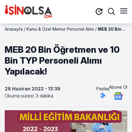
Anasayfa
/
Kamu & Özel Memur Personel Alımı
/
MEB 20 Bin
Öğretmen ve
10 Bin TYP
MEB 20 Bin Öğretmen ve 10
Personeli
Alımı
Bin TYP Personeli Alımı
Yapılacak!
Yapılacak!
Abone Ol
28 Haziran 2022 - 13:39
Paylaş
Okuma süresi: 3 dakika