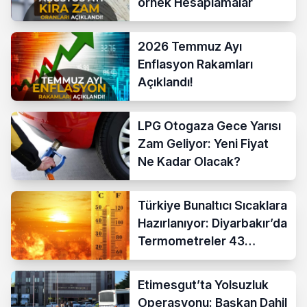
örnek Hesaplamalar
2026 Temmuz Ayı
Enflasyon Rakamları
Açıklandı!
LPG Otogaza Gece Yarısı
Zam Geliyor: Yeni Fiyat
Ne Kadar Olacak?
Türkiye Bunaltıcı Sıcaklara
Hazırlanıyor: Diyarbakır’da
Termometreler 43
Dereceyi Gösterecek
Etimesgut’ta Yolsuzluk
Operasyonu: Başkan Dahil