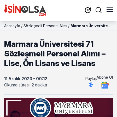
Anasayfa
/
Sözleşmeli Personel Alımı
/
Marmara Üniversitesi
71 Sözleşmeli
Personel Alımı – Lise,
Marmara Üniversitesi 71
Ön Lisans ve Lisans
Sözleşmeli Personel Alımı –
Lise, Ön Lisans ve Lisans
Abone Ol
11 Aralık 2023 - 00:12
Paylaş
Okuma süresi: 2 dakika