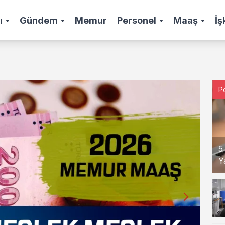
ı
Gündem
Memur
Personel
Maaş
İş
P
5
Y