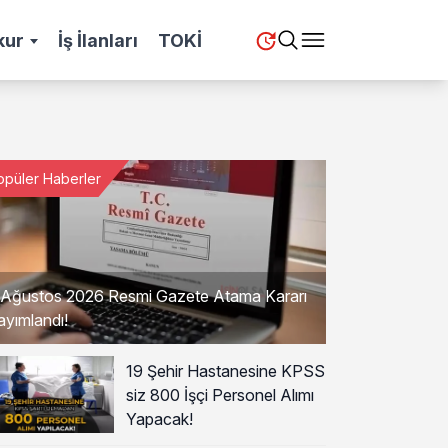
kur
İş İlanları
TOKİ
opüler Haberler
 Ağustos 2026 Resmi Gazete Atama Kararı
ayımlandı!
19 Şehir Hastanesine KPSS
siz 800 İşçi Personel Alımı
Yapacak!