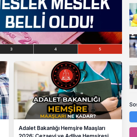
3
4
5
So
Adalet Bakanlığı Hemşire Maaşları
2026: Cezaevi ve Adliye Hemşiresi