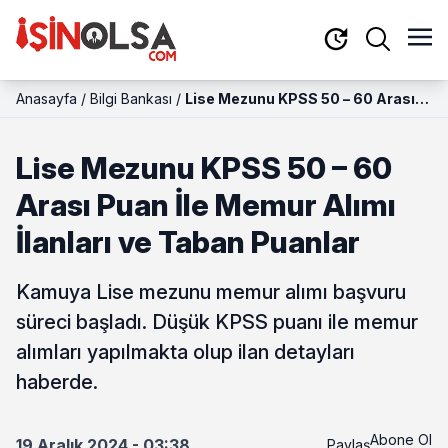
Anasayfa
/
Bilgi Bankası
/
Lise Mezunu KPSS 50 – 60 Arası
Puan İle Memur Alımı İlanları ve
Taban Puanlar
Lise Mezunu KPSS 50 – 60
Arası Puan İle Memur Alımı
İlanları ve Taban Puanlar
Kamuya Lise mezunu memur alımı başvuru
süreci başladı. Düşük KPSS puanı ile memur
alımları yapılmakta olup ilan detayları
haberde.
Abone Ol
19 Aralık 2024 - 03:38
Paylaş