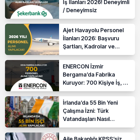
İş İlanları 2026! Deneyimli
/ Deneyimsiz
Ajet Havayolu Personel
İlanları 2026: Başvuru
Şartları, Kadrolar ve
Maaşlar
ENERCON İzmir
Bergama’da Fabrika
Kuruyor: 700 Kişiye İş, 7
Yılda 1 Milyar Avro Yatırım
İrlanda’da 55 Bin Yeni
Çalışma İzni: Türk
Vatandaşları Nasıl
Başvurur?
Aile Bakanlığı KPSS’siz