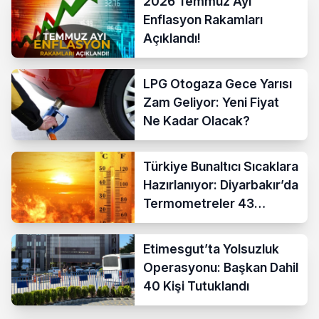
2026 Temmuz Ayı
Enflasyon Rakamları
Açıklandı!
LPG Otogaza Gece Yarısı
Zam Geliyor: Yeni Fiyat
Ne Kadar Olacak?
Türkiye Bunaltıcı Sıcaklara
Hazırlanıyor: Diyarbakır’da
Termometreler 43
Dereceyi Gösterecek
Etimesgut’ta Yolsuzluk
Operasyonu: Başkan Dahil
40 Kişi Tutuklandı