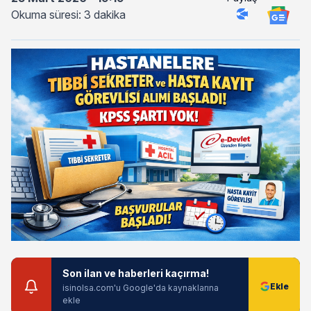
Okuma süresi: 3 dakika
Son ilan ve haberleri kaçırma!
isinolsa.com'u Google'da kaynaklarına
ekle