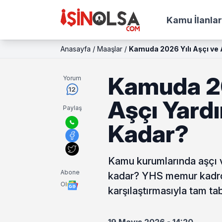
Kamu İlanlar
Anasayfa
/
Maaşlar
/
Kamuda 2026 Yılı Aşçı ve 
Kamuda 20
Yorum
12
Aşçı Yardı
Paylaş
Kadar?
Kamu kurumlarında aşçı v
Abone
kadar? YHS memur kadrosu
Ol
karşılaştırmasıyla tam tab