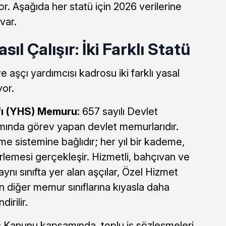
r. Aşağıda her statü için 2026 verilerine
var.
l Çalışır: İki Farklı Statü
 aşçı yardımcısı kadrosu iki farklı yasal
yor.
fı (YHS) Memuru:
657 sayılı Devlet
ında görev yapan devlet memurlarıdır.
 sistemine bağlıdır; her yıl bir kademe,
erlemesi gerçekleşir. Hizmetli, bahçıvan ve
 aynı sınıfta yer alan aşçılar, Özel Hizmet
 diğer memur sınıflarına kıyasla daha
irilir.
ş Kanunu kapsamında, toplu iş sözleşmeleri