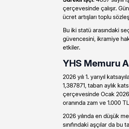
çerçevesinde çalışır. Gü
ücret artışları toplu sözl
Bu iki statü arasındaki se
güvencesini, ikramiye hak
etkiler.
YHS Memuru Aş
2026 yılı 1. yarıyıl katsayıl
1,387871, taban aylık kats
çerçevesinde Ocak 2026’
oranında zam ve 1.000 TL
2026 yılında en düşük me
sınıfındaki aşçılar da bu