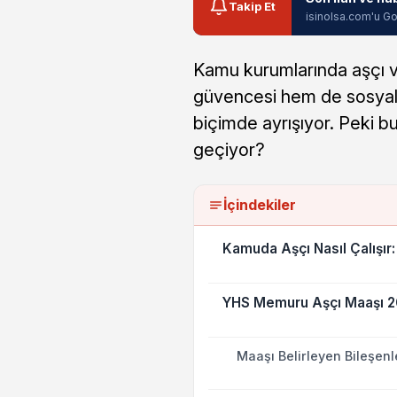
Takip Et
isinolsa.com'u Go
Kamu kurumlarında aşçı v
güvencesi hem de sosyal 
biçimde ayrışıyor. Peki b
geçiyor?
İçindekiler
Kamuda Aşçı Nasıl Çalışır: 
YHS Memuru Aşçı Maaşı 
Maaşı Belirleyen Bileşenl