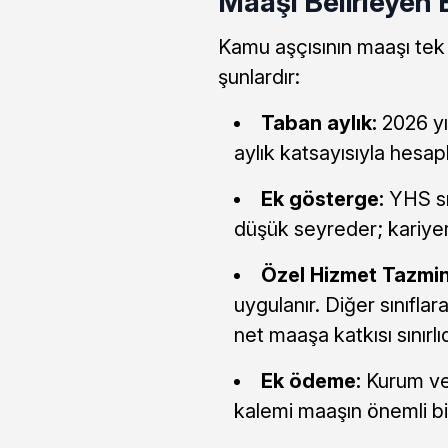
Maaşı Belirleyen 
Kamu aşçısının maaşı tek
şunlardır:
Taban aylık:
2026 yıl
aylık katsayısıyla hesapl
Ek gösterge:
YHS sı
düşük seyreder; kariyer 
Özel Hizmet Tazmin
uygulanır. Diğer sınıfla
net maaşa katkısı sınırlıd
Ek ödeme:
Kurum ve
kalemi maaşın önemli bir