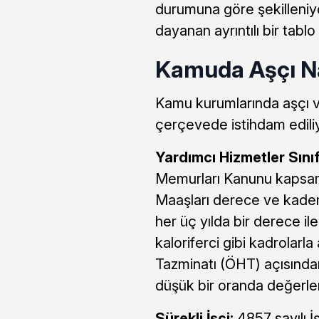
durumuna göre şekilleniyo
dayanan ayrıntılı bir tablo 
Kamuda Aşçı Nası
Kamu kurumlarında aşçı ve
çerçevede istihdam edili
Yardımcı Hizmetler Sını
Memurları Kanunu kapsam
Maaşları derece ve kademe
her üç yılda bir derece il
kaloriferci gibi kadrolarla
Tazminatı (ÖHT) açısından
düşük bir oranda değerlend
Sürekli İşçi:
4857 sayılı İ