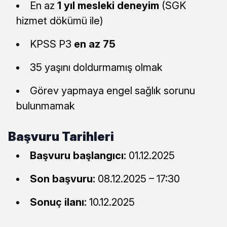
En az
1 yıl mesleki deneyim
(SGK
hizmet dökümü ile)
KPSS P3
en az 75
35 yaşını doldurmamış olmak
Görev yapmaya engel sağlık sorunu
bulunmamak
Başvuru Tarihleri
Başvuru başlangıcı:
01.12.2025
Son başvuru:
08.12.2025 – 17:30
Sonuç ilanı:
10.12.2025