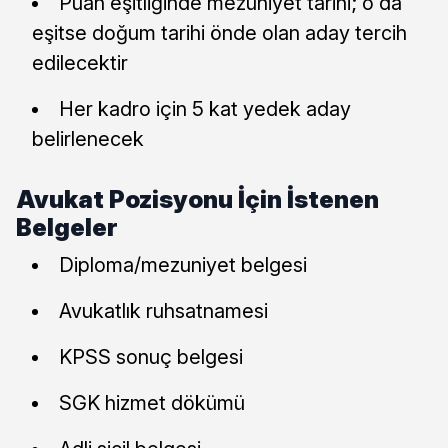
Puan eşitliğinde mezuniyet tarihi; o da
eşitse doğum tarihi önde olan aday tercih
edilecektir
Her kadro için 5 kat yedek aday
belirlenecek
Avukat Pozisyonu İçin İstenen
Belgeler
Diploma/mezuniyet belgesi
Avukatlık ruhsatnamesi
KPSS sonuç belgesi
SGK hizmet dökümü