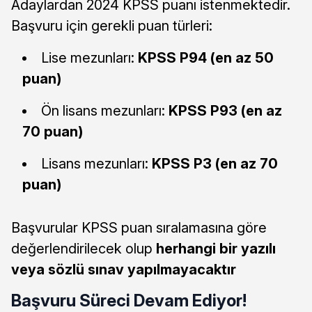
Adaylardan 2024 KPSS puanı istenmektedir.
Başvuru için gerekli puan türleri:
Lise mezunları:
KPSS P94 (en az 50
puan)
Ön lisans mezunları:
KPSS P93 (en az
70 puan)
Lisans mezunları:
KPSS P3 (en az 70
puan)
Başvurular KPSS puan sıralamasına göre
değerlendirilecek olup
herhangi bir yazılı
veya sözlü sınav yapılmayacaktır
Başvuru Süreci Devam Ediyor!