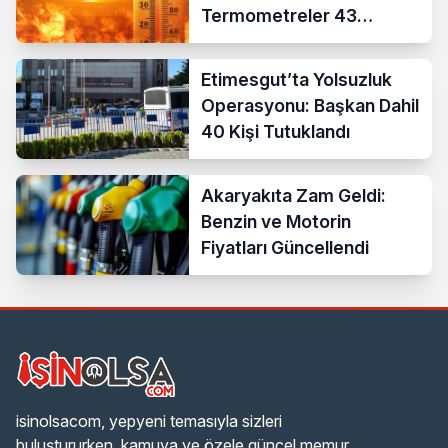
Termometreler 43
Dereceyi Gösterecek
Etimesgut’ta Yolsuzluk
Operasyonu: Başkan Dahil
40 Kişi Tutuklandı
Akaryakıta Zam Geldi:
Benzin ve Motorin
Fiyatları Güncellendi
isinolsacom, yepyeni temasıyla sizleri
buluştururken, kamuya ve özele güncel memur,