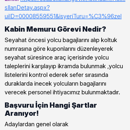
sIlanDetay.aspx?
uiID=00008559551&isyeriTuru=%C3%96zel
Kabin Memuru Görevi Nedir?
Seyahat öncesi yolcu bagajlarını alıp koltuk
numrasına göre kuponlarını düzenleyerek
seyahat süresince araç içerisinde yolcu
taleplerini karşılayıp ikramda bulunmak ,yolcu
listelerini kontrol ederek sefer sırasında
duraklarda inecek yolcuların bagajlarını
verecek personel ihtiyacımız bulunmaktadır.
Başvuru İçin Hangi Şartlar
Aranıyor!
Adaylardan genel olarak