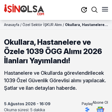
Anasayfa
/
Özel Sektör İŞKUR Alımı
/
Okullara, Hastanelere
ve Özele 1039 ÖGG
Alımı 2026 İlanları
Okullara, Hastanelere ve
Yayımlandı!
Özele 1039 ÖGG Alımı 2026
İlanları Yayımlandı!
Hastanelere ve Okullarda görevlendirilecek
1039 Özel Güvenlik Görevlisi alımı yapılacak.
Şatlar ve ilan detayları haberde.
Abone Ol
5 Ağustos 2026 - 16:09
Paylaş
Okuma süresi: 5 dakika