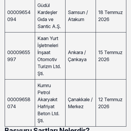
Güdül
00009654
Kardeşler
Samsun /
18 Temmuz
094
Gıda ve
Atakum
2026
Santic A.Ş.
Kaan Yurt
İşletmeleri
00009655
İnşaat
Ankara /
15 Temmuz
997
Otomotiv
Çankaya
2026
Turizm Ltd.
Şti.
Kumru
Petrol
00009658
Akaryakıt
Çanakkale /
12 Temmuz
074
Hafriyat
Merkez
2026
Beton Ltd.
Şti.
Başvuru Şartları Nelerdir?