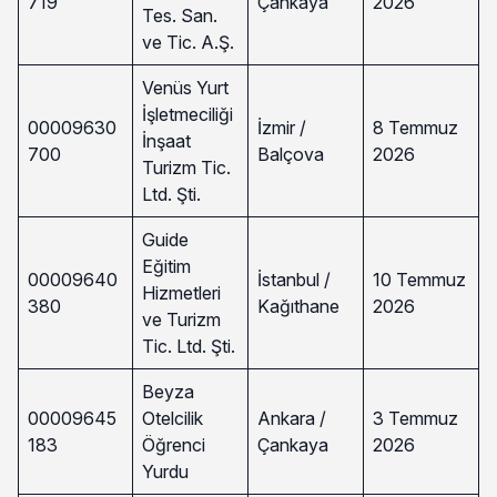
719
Çankaya
2026
Tes. San.
ve Tic. A.Ş.
Venüs Yurt
İşletmeciliği
00009630
İzmir /
8 Temmuz
İnşaat
700
Balçova
2026
Turizm Tic.
Ltd. Şti.
Guide
Eğitim
00009640
İstanbul /
10 Temmuz
Hizmetleri
380
Kağıthane
2026
ve Turizm
Tic. Ltd. Şti.
Beyza
00009645
Otelcilik
Ankara /
3 Temmuz
183
Öğrenci
Çankaya
2026
Yurdu