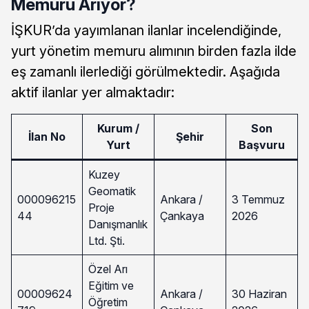
Memuru Arıyor?
İŞKUR’da yayımlanan ilanlar incelendiğinde,
yurt yönetim memuru alımının birden fazla ilde
eş zamanlı ilerlediği görülmektedir. Aşağıda
aktif ilanlar yer almaktadır:
Kurum /
Son
İlan No
Şehir
Yurt
Başvuru
Kuzey
Geomatik
000096215
Ankara /
3 Temmuz
Proje
44
Çankaya
2026
Danışmanlık
Ltd. Şti.
Özel Arı
Eğitim ve
00009624
Ankara /
30 Haziran
Öğretim