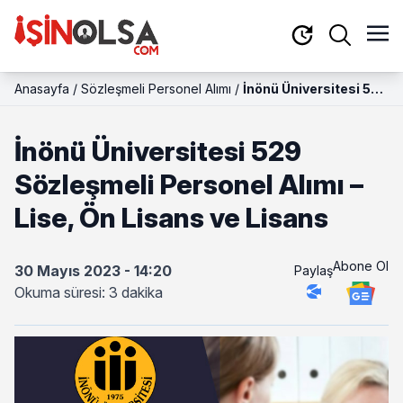
Anasayfa
/
Sözleşmeli Personel Alımı
/
İnönü Üniversitesi 529
Sözleşmeli Personel
Alımı – Lise, Ön Lisans
İnönü Üniversitesi 529
ve Lisans
Sözleşmeli Personel Alımı –
Lise, Ön Lisans ve Lisans
Abone Ol
30 Mayıs 2023 - 14:20
Paylaş
Okuma süresi: 3 dakika