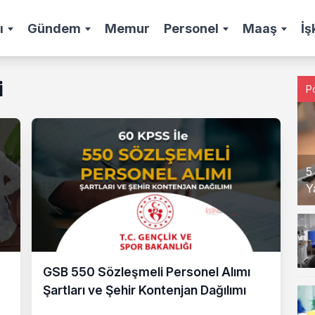
ı
Gündem
Memur
Personel
Maaş
İş
i
P
5
Y
GSB 550 Sözleşmeli Personel Alımı
Şartları ve Şehir Kontenjan Dağılımı