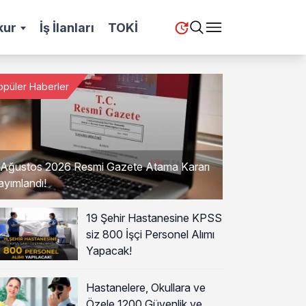
kur
İş İlanları
TOKİ
opüler Haberler
 Ağustos 2026 Resmi Gazete Atama Kararı
ayımlandı!
19 Şehir Hastanesine KPSS
siz 800 İşçi Personel Alımı
Yapacak!
Hastanelere, Okullara ve
Özele 1200 Güvenlik ve