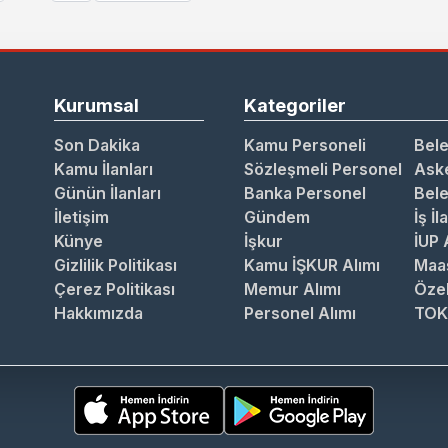
Kurumsal
Kategoriler
Son Dakika
Kamu Personeli
Bele
Kamu İlanları
Sözleşmeli Personel
Aske
Günün İlanları
Banka Personel
Bele
İletişim
Gündem
İş İl
Künye
İşkur
İUP 
Gizlilik Politikası
Kamu İŞKUR Alımı
Maa
Çerez Politikası
Memur Alımı
Özel
Hakkımızda
Personel Alımı
TOK