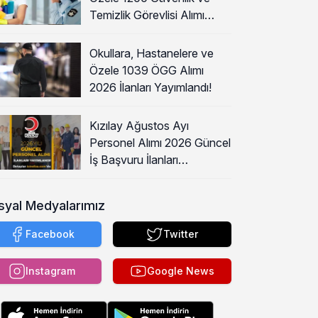
Temizlik Görevlisi Alımı
Başladı!
Okullara, Hastanelere ve
Özele 1039 ÖGG Alımı
2026 İlanları Yayımlandı!
Kızılay Ağustos Ayı
Personel Alımı 2026 Güncel
İş Başvuru İlanları
Yayımladı!
syal Medyalarımız
Facebook
Twitter
Instagram
Google News