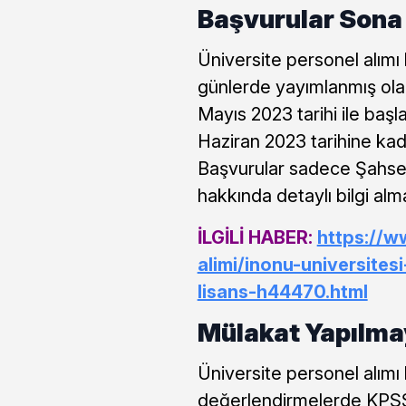
Başvurular Sona 
Üniversite personel alımı 
günlerde yayımlanmış olan
Mayıs 2023 tarihi ile başl
Haziran 2023 tarihine ka
Başvurular sadece Şahsen 
hakkında detaylı bilgi alma
İLGİLİ HABER:
https://w
alimi/inonu-universites
lisans-h44470.html
Mülakat Yapılma
Üniversite personel alımı
değerlendirmelerde KPSS 