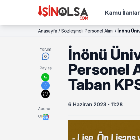
Kamu İlanlar
Anasayfa
/
Sözleşmeli Personel Alımı
/
İnönü Üni
İnönü Üniv
Yorum
0
Personel A
Paylaş
Taban KP
6 Haziran 2023 - 11:28
Abone
Ol