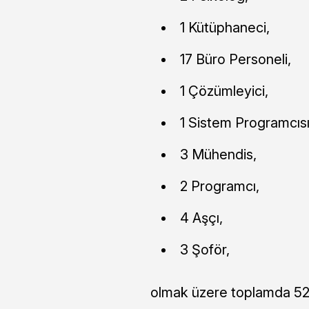
1 Kütüphaneci,
17 Büro Personeli,
1 Çözümleyici,
1 Sistem Programcısı
3 Mühendis,
2 Programcı,
4 Aşçı,
3 Şoför,
olmak üzere toplamda 529