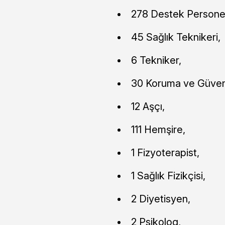
278 Destek Personel
45 Sağlık Teknikeri,
6 Tekniker,
30 Koruma ve Güvenl
12 Aşçı,
111 Hemşire,
1 Fizyoterapist,
1 Sağlık Fizikçisi,
2 Diyetisyen,
2 Psikolog,