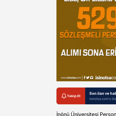
Son ilan ve ha
Takip Et
isinolsa.com'u Go
İnönü Üniversitesi Persone