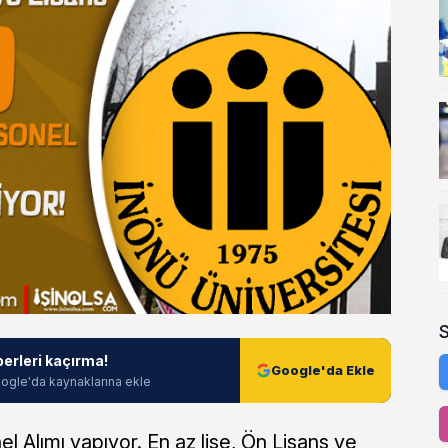
berleri kaçırma!
Google'da Ekle
ogle'da kaynaklarına ekle
l Alımı yapıyor. En az lise, Ön Lisans ve