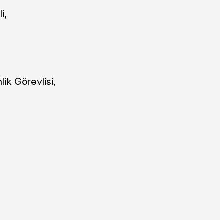
i,
ik Görevlisi,