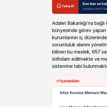
Son ilan ve ha
Takip Et
isinolsa.com'u Go
Adalet Bakanlığı’na bağl
bünyesinde görev yapan i
kurumlarının iç düzeninde
sorumluluk alanını yönetm
bilinen bu meslek, 657 s
istihdam edilmekte ve mez
sistemine tabi bulunmakta
İçindekiler
İnfaz Koruma Memuru Maaş