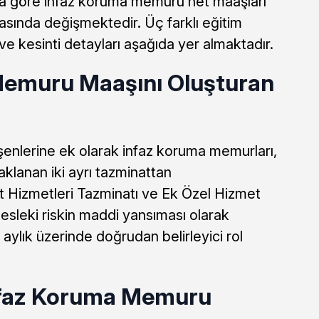
ına göre infaz koruma memuru net maaşları
rasında değişmektedir. Üç farklı eğitim
e kesinti detayları aşağıda yer almaktadır.
Memuru Maaşını Oluşturan
enlerine ek olarak infaz koruma memurları,
aklanan iki ayrı tazminattan
et Hizmetleri Tazminatı ve Ek Özel Hizmet
mesleki riskin maddi yansıması olarak
i aylık üzerinde doğrudan belirleyici rol
nfaz Koruma Memuru