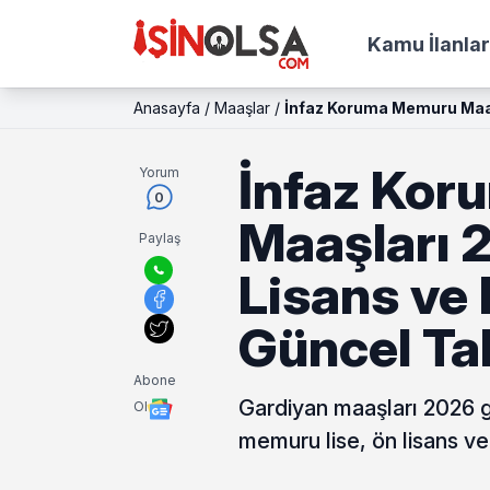
Kamu İlanlar
Anasayfa
/
Maaşlar
/
İnfaz Koruma Memuru Maaş
İnfaz Ko
Yorum
0
Maaşları 2
Paylaş
Lisans ve
Güncel Ta
Abone
Gardiyan maaşları 2026 g
Ol
memuru lise, ön lisans ve 