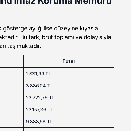
unu İnfaz Koruma Memuru
 gösterge aylığı lise düzeyine kıyasla
tedir. Bu fark, brüt toplamı ve dolayısıyla
arı taşımaktadır.
Tutar
1.831,99 TL
3.886,04 TL
22.722,79 TL
22.157,36 TL
9.888,58 TL