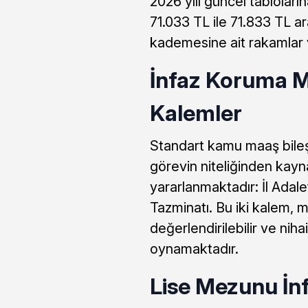
2026 yılı güncel tablolar
71.033 TL ile 71.833 TL a
kademesine ait rakamlar v
İnfaz Koruma 
Kalemler
Standart kamu maaş bileş
görevin niteliğinden kayn
yararlanmaktadır: İl Adal
Tazminatı. Bu iki kalem, 
değerlendirilebilir ve niha
oynamaktadır.
Lise Mezunu İ