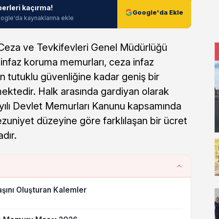
berleri kaçırma!
Google'da Ekle
ogle'da kaynaklarına ekle
ı Ceza ve Tevkifevleri Genel Müdürlüğü
nfaz koruma memurları, ceza infaz
n tutuklu güvenliğine kadar geniş bir
ektedir. Halk arasında gardiyan olarak
ayılı Devlet Memurları Kanunu kapsamında
uniyet düzeyine göre farklılaşan bir ücret
dır.
ını Oluşturan Kalemler