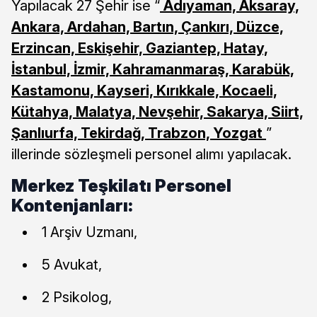
Yapılacak 27 Şehir ise “
Adıyaman, Aksaray,
Ankara, Ardahan, Bartın, Çankırı, Düzce,
Erzincan, Eskişehir, Gaziantep, Hatay,
İstanbul, İzmir, Kahramanmaraş, Karabük,
Kastamonu, Kayseri, Kırıkkale, Kocaeli,
Kütahya, Malatya, Nevşehir, Sakarya, Siirt,
Şanlıurfa, Tekirdağ, Trabzon, Yozgat
”
illerinde sözleşmeli personel alımı yapılacak.
Merkez Teşkilatı Personel
Kontenjanları:
1 Arşiv Uzmanı,
5 Avukat,
2 Psikolog,