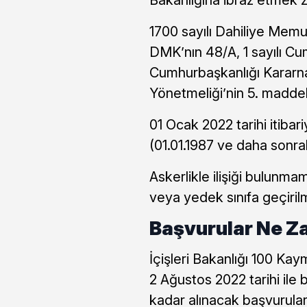
Bakanlığına ibraz etmek z
1700 sayılı Dahiliye Memur
DMK’nın 48/A, 1 sayılı Cu
Cumhurbaşkanlığı Kararn
Yönetmeliği’nin 5. maddel
01 Ocak 2022 tarihi itibar
(01.01.1987 ve daha sonrak
Askerlikle ilişiği bulunma
veya yedek sınıfa geçirilm
Başvurular Ne Z
İçişleri Bakanlığı 100 Kay
2 Ağustos 2022 tarihi ile
kadar alınacak başvurula