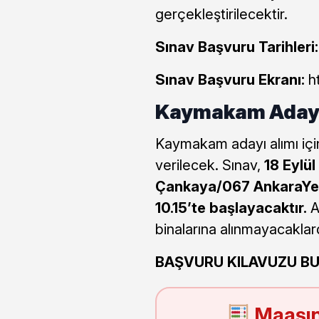
gerçekleştirilecektir.
Sınav Başvuru Tarihleri:
Sınav Başvuru Ekranı:
ht
Kaymakam Adayı 
Kaymakam adayı alımı için
verilecek. Sınav,
18 Eylü
Çankaya/067 AnkaraYe
10.15’te başlayacaktır.
A
binalarına alınmayacaklard
BAŞVURU KILAVUZU B
Maaşın