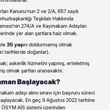
orundadırlar.
ları Kanunu’nun 2 ve 2/A, 657 sayılı
mhurbaşkanlığı Teşkilatı Hakkında
amesi’nin 274/A ve Kaymakam Adayları
erinde yer alan şartlara haiz olmak.
iyle
35 yaş
ını doldurmamış olmak
i tarihlerde doğanlar).
mak; askerlik hizmetini yapmış, erteletmiş
iş olmak şartları aranaxaktır.
aman Başlayacak?
makam adayı alımı sınavı için başvuru süreci
 başlayacak. En geç 9 Ağustos 2022 tarihine
r ÖSYM AİS sistemi üzerinden