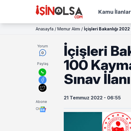
Kamu İlanlar
Anasayfa
/
Memur Alımı
/
İçişleri Bakanlığı 202
İçişleri Ba
Yorum
0
100 Kayma
Paylaş
Sınav İlan
21 Temmuz 2022 - 06:55
Abone
Ol