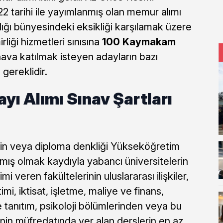
tarihi ile yayımlanmış olan memur alımı
nlığı bünyesindeki eksikliği karşılamak üzere
liği hizmetleri sınısına
100 Kaymakam
ava katılmak isteyen adayların bazı
 gereklidir.
ı Alımı Sınav Şartları
erin veya diploma denkliği Yükseköğretim
mış olmak kaydıyla yabancı üniversitelerin
imi veren fakültelerinin uluslararası ilişkiler,
mi, iktisat, işletme, maliye ve finans,
 ve tanıtım, psikoloji bölümlerinden veya bu
nin müfredatında yer alan derslerin en az