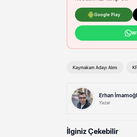
Google Play
Wh
Kaymakam Adayı Alımı
KP
Erhan İmamoğ
Yazar
İlginiz Çekebilir