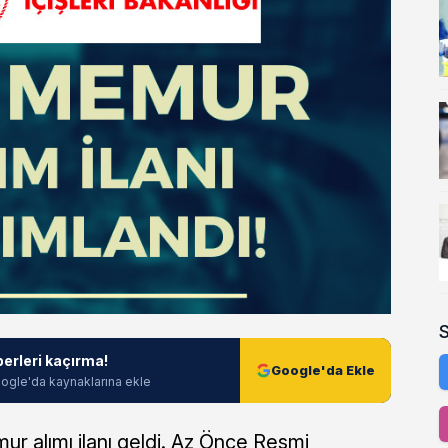
berleri kaçırma!
Google'da Ekle
ogle'da kaynaklarına ekle
ur alımı ilanı geldi. Az Önce Resmi