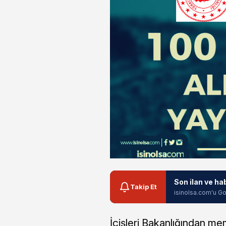
Son ilan ve ha
Takip Et
isinolsa.com'u Go
İçişleri Bakanlığından mem