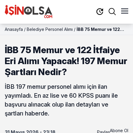
Anasayfa
/
Belediye Personel Alımı
/
İBB 75 Memur ve 122
İtfaiye Eri Alımı
Yapacak! 197 Memur
İBB 75 Memur ve 122 İtfaiye
Şartları Nedir?
Eri Alımı Yapacak! 197 Memur
Şartları Nedir?
İBB 197 memur personel alımı için ilan
yayımladı. En az lise ve 60 KPSS puanı ile
başvuru alınacak olup ilan detayları ve
şartları haberde.
Abone Ol
31 Mayıs 2026 - 23:18
Paylaş