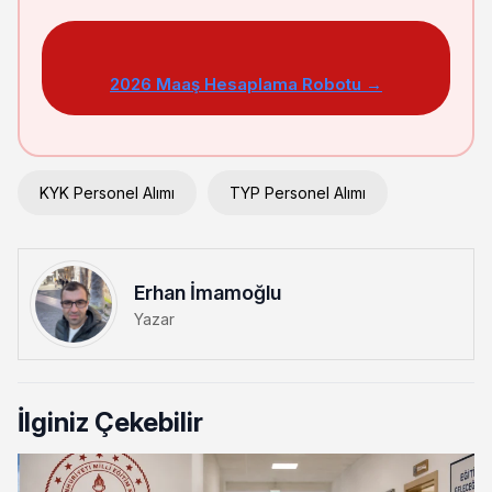
2026 Maaş Hesaplama Robotu →
KYK Personel Alımı
TYP Personel Alımı
Erhan İmamoğlu
Yazar
İlginiz Çekebilir