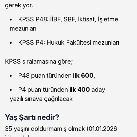
gerekiyor.
KPSS P48: İİBF, SBF, İktisat, İşletme
mezunları
KPSS P4: Hukuk Fakültesi mezunları
KPSS sıralamasına göre;
P48 puan türünden
ilk 600
,
P4 puan türünden
ilk 400
aday
yazılı sınava çağrılacak
Yaş Şartı nedir?
35 yaşını doldurmamış olmak (01.01.2026