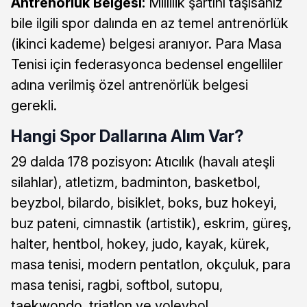
Antrenörlük Belgesi:
Millilik şartını taşısanız
bile ilgili spor dalında en az temel antrenörlük
(ikinci kademe) belgesi aranıyor. Para Masa
Tenisi için federasyonca bedensel engelliler
adına verilmiş özel antrenörlük belgesi
gerekli.
Hangi Spor Dallarına Alım Var?
29 dalda 178 pozisyon: Atıcılık (havalı ateşli
silahlar), atletizm, badminton, basketbol,
beyzbol, bilardo, bisiklet, boks, buz hokeyi,
buz pateni, cimnastik (artistik), eskrim, güreş,
halter, hentbol, hokey, judo, kayak, kürek,
masa tenisi, modern pentatlon, okçuluk, para
masa tenisi, ragbi, softbol, sutopu,
taekwondo, triatlon ve voleybol.