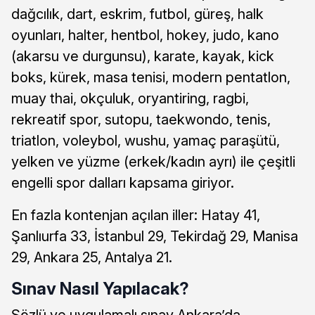
dağcılık, dart, eskrim, futbol, güreş, halk
oyunları, halter, hentbol, hokey, judo, kano
(akarsu ve durgunsu), karate, kayak, kick
boks, kürek, masa tenisi, modern pentatlon,
muay thai, okçuluk, oryantiring, ragbi,
rekreatif spor, sutopu, taekwondo, tenis,
triatlon, voleybol, wushu, yamaç paraşütü,
yelken ve yüzme (erkek/kadın ayrı) ile çeşitli
engelli spor dalları kapsama giriyor.
En fazla kontenjan açılan iller: Hatay 41,
Şanlıurfa 33, İstanbul 29, Tekirdağ 29, Manisa
29, Ankara 25, Antalya 21.
Sınav Nasıl Yapılacak?
Sözlü ve uygulamalı sınav Ankara’da