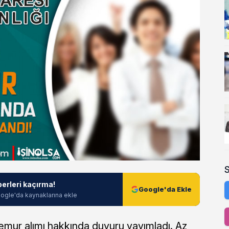
berleri kaçırma!
Google'da Ekle
ogle'da kaynaklarına ekle
memur alımı hakkında duyuru yayımladı. Az