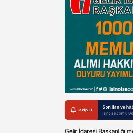
Son ilan ve ha
Takip Et
isinolsa.com'u Go
Gelir İdaresi Başkanlığı 