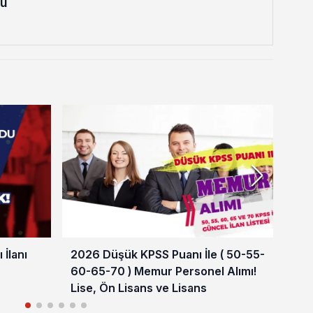
lu
İlanı
2026 Düşük KPSS Puanı İle ( 50-55-
HMB
60-65-70 ) Memur Personel Alımı!
Bir
Lise, Ön Lisans ve Lisans
Şar