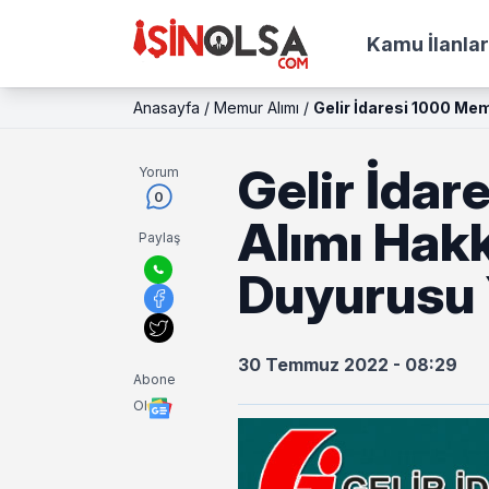
Kamu İlanlar
Anasayfa
/
Memur Alımı
/
Gelir İdaresi 1000 Me
Gelir İda
Yorum
0
Alımı Hakk
Paylaş
Duyurusu 
30 Temmuz 2022 - 08:29
Abone
Ol