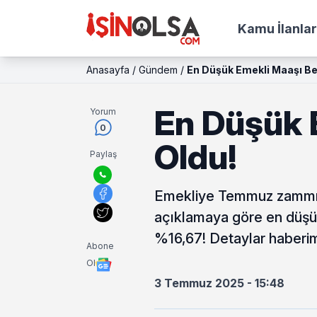
Kamu İlanlar
Anasayfa
/
Gündem
/
En Düşük Emekli Maaşı Bel
En Düşük E
Yorum
0
Oldu!
Paylaş
Emekliye Temmuz zammı be
açıklamaya göre en düşük
%16,67! Detaylar haberim
Abone
Ol
3 Temmuz 2025 - 15:48