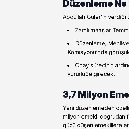
Düzenleme Ne 
Abdullah Güler’in verdiği 
Zamlı maaşlar Temmuz
Düzenleme, Meclis’e 
Komisyonu’nda görüşül
Onay sürecinin ardı
yürürlüğe girecek.
3,7 Milyon Eme
Yeni düzenlemeden özelli
milyon emekli doğrudan 
gücü düşen emeklilere en