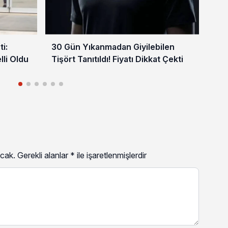
i:
30 Gün Yıkanmadan Giyilebilen
4 M
lli Oldu
Tişört Tanıtıldı! Fiyatı Dikkat Çekti
Vat
cak.
Gerekli alanlar
*
ile işaretlenmişlerdir