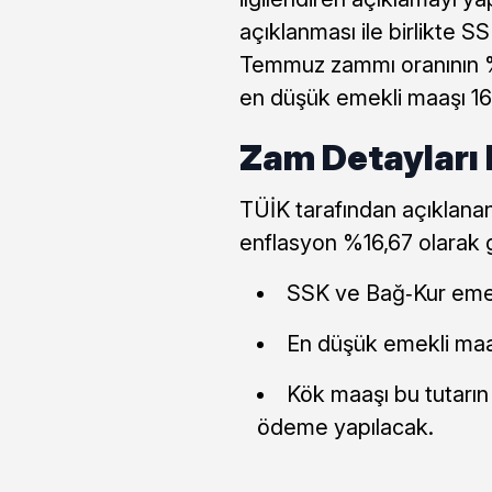
açıklanması ile birlikte 
Temmuz zammı oranının %1
en düşük emekli maaşı 16.
Zam Detayları 
TÜİK tarafından açıklanan 
enflasyon %16,67 olarak 
SSK ve Bağ‑Kur emekl
En düşük emekli maaş
Kök maaşı bu tutarın
ödeme yapılacak.