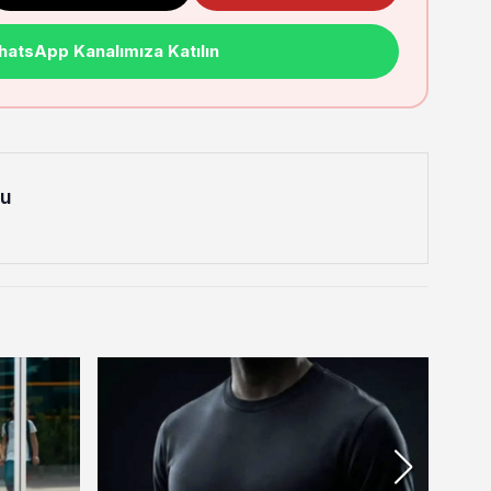
atsApp Kanalımıza Katılın
lu