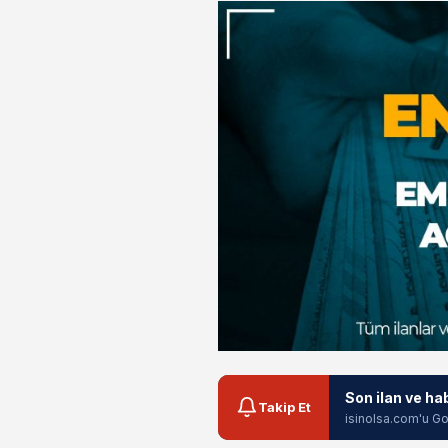
Son ilan ve ha
Takip Et
isinolsa.com'u Go