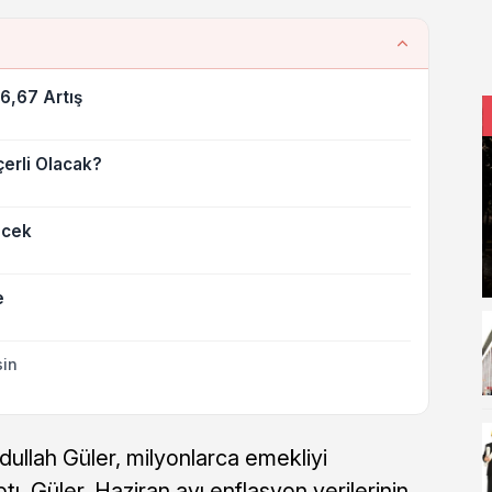
6,67 Artış
rli Olacak?
ecek
e
sin
ullah Güler, milyonlarca emekliyi
tı. Güler, Haziran ayı enflasyon verilerinin