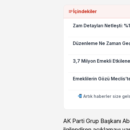
İçindekiler
Zam Detayları Netleşti: %1
Düzenleme Ne Zaman Geçe
3,7 Milyon Emekli Etkilen
Emeklilerin Gözü Meclis’t
Artık haberler size gel
AK Parti Grup Başkanı Abd
ilgilendiren açıklamayı yap