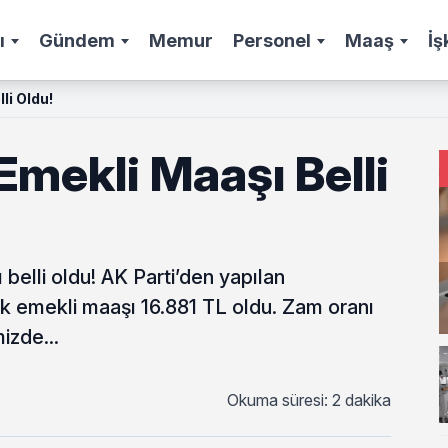
ı
Gündem
Memur
Personel
Maaş
İş
li Oldu!
mekli Maaşı Belli
lli oldu! AK Parti’den yapılan
 emekli maaşı 16.881 TL oldu. Zam oranı
izde...
Okuma süresi: 2 dakika