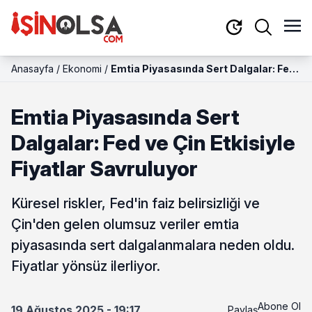
Anasayfa
/
Ekonomi
/
Emtia Piyasasında Sert Dalgalar: Fed
ve Çin Etkisiyle Fiyatlar Savruluyor
Emtia Piyasasında Sert
Dalgalar: Fed ve Çin Etkisiyle
Fiyatlar Savruluyor
Küresel riskler, Fed'in faiz belirsizliği ve
Çin'den gelen olumsuz veriler emtia
piyasasında sert dalgalanmalara neden oldu.
Fiyatlar yönsüz ilerliyor.
Abone Ol
19 Ağustos 2025 - 19:17
Paylaş