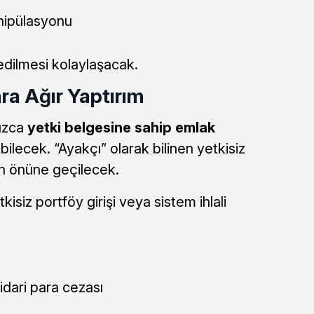
nipülasyonu
 edilmesi kolaylaşacak.
ara Ağır Yaptırım
nızca
yetki belgesine sahip emlak
abilecek. “Ayakçı” olarak bilinen yetkisiz
nın önüne geçilecek.
isiz portföy girişi veya sistem ihlali
idari para cezası