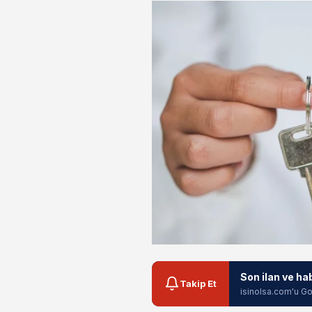
Son ilan ve ha
Takip Et
isinolsa.com'u Go