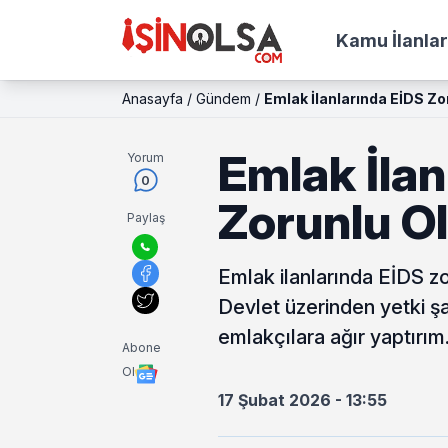
Kamu İlanlar
Anasayfa
/
Gündem
/
Emlak İlanlarında EİDS Zo
Emlak İlan
Yorum
0
Zorunlu O
Paylaş
Emlak ilanlarında EİDS zor
Devlet üzerinden yetki şar
emlakçılara ağır yaptırım
Abone
Ol
17 Şubat 2026 - 13:55