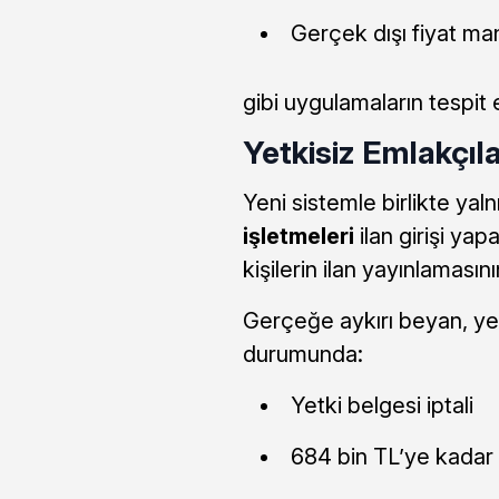
Gerçek dışı fiyat ma
gibi uygulamaların tespit
Yetkisiz Emlakçıl
Yeni sistemle birlikte yal
işletmeleri
ilan girişi yap
kişilerin ilan yayınlaması
Gerçeğe aykırı beyan, yetk
durumunda:
Yetki belgesi iptali
684 bin TL’ye kadar 