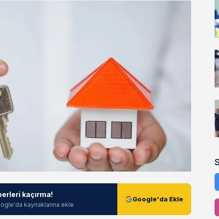
berleri kaçırma!
Google'da Ekle
ogle'da kaynaklarına ekle