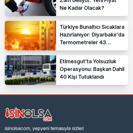
Zam Geliyor: Yeni Fiyat
Ne Kadar Olacak?
Türkiye Bunaltıcı Sıcaklara
Hazırlanıyor: Diyarbakır’da
Termometreler 43
Dereceyi Gösterecek
Etimesgut’ta Yolsuzluk
Operasyonu: Başkan Dahil
40 Kişi Tutuklandı
isinolsacom, yepyeni temasıyla sizleri