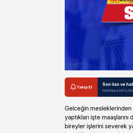
Son ilan ve ha
Takip Et
isinolsa.com'u Go
Gelceğin mesleklerinden b
yaptıkları işte maaşlarını 
bireyler işlerini severek 