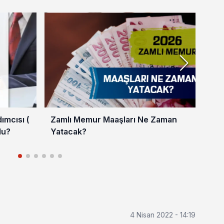
mcısı (
Zamlı Memur Maaşları Ne Zaman
En 
du?
Yatacak?
202
4 Nisan 2022 - 14:19