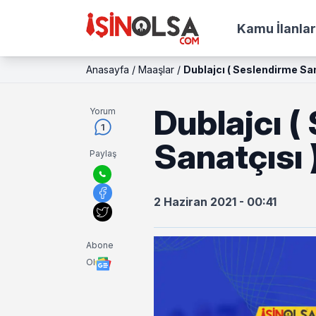
Kamu İlanlar
Anasayfa
/
Maaşlar
/
Dublajcı ( Seslendirme San
Dublajcı (
Yorum
1
Sanatçısı 
Paylaş
2 Haziran 2021 - 00:41
Abone
Ol