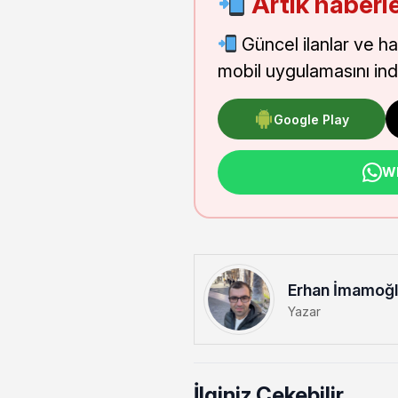
Artık haberle
Güncel ilanlar ve h
mobil uygulamasını indi
Google Play
Wh
Erhan İmamoğ
Yazar
İlginiz Çekebilir