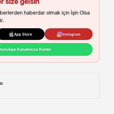
r size gelsin
aberlerden haberdar olmak için İşin Olsa
r.
App Store
Instagram
atsApp Kanalımıza Katılın
lu