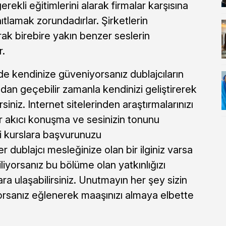
gerekli eğitimlerini alarak firmalar karşısına
nıtlamak zorundadırlar. Şirketlerin
rak birebire yakın benzer seslerin
r.
e kendinize güveniyorsanız dublajcıların
ndan geçebilir zamanla kendinizi geliştirerek
siniz. Internet sitelerinden araştırmalarınızı
lir akıcı konuşma ve sesinizin tonunu
i kurslara başvurunuzu
er dublajcı mesleğinize olan bir ilginiz varsa
iyorsanız bu bölüme olan yatkınlığızı
ara ulaşabilirsiniz. Unutmayın her şey sizin
yorsanız eğlenerek maaşınızı almaya elbette