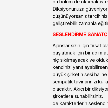
bu bölüm de okumak isteye
Diksiyonunuza güveniyor v
düşünüyorsanız tercihiniz
geliştirebilir zamanla eğit
SESLENDİRME SANATÇIS
Ajanslar sizin için fırsat ol
başlatmak için bir adım at
hiç sıkılmayacak ve oldu
kendinizi yanıtlayabilirse
büyük şirketin sesi haline g
sempatik tavırlarınızı kull
olacaktır. Akıcı bir diksiy
şirketlere sunabilirsiniz. 
de karakterlerin seslendir