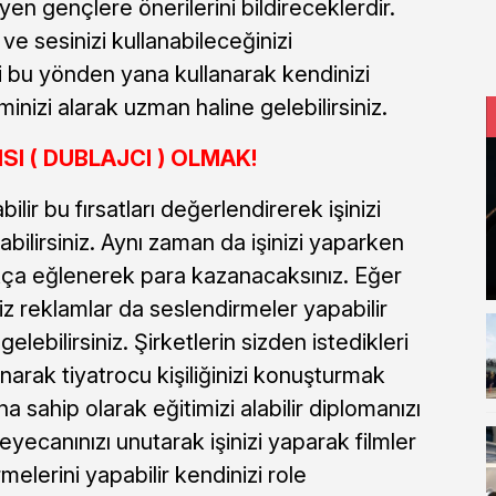
n gençlere önerilerini bildireceklerdir.
e sesinizi kullanabileceğinizi
i bu yönden yana kullanarak kendinizi
iminizi alarak uzman haline gelebilirsiniz.
I ( DUBLAJCI ) OLMAK!
abilir bu fırsatları değerlendirerek işinizi
abilirsiniz. Aynı zaman da işinizi yaparken
kça eğlenerek para kazanacaksınız. Eğer
niz reklamlar da seslendirmeler yapabilir
elebilirsiniz. Şirketlerin sizden istedikleri
anarak tiyatrocu kişiliğinizi konuşturmak
ona sahip olarak eğitimizi alabilir diplomanızı
Heyecanınızı unutarak işinizi yaparak filmler
melerini yapabilir kendinizi role