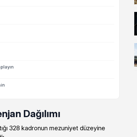
playın
sin
njan Dağılımı
ığı 328 kadronun mezuniyet düzeyine