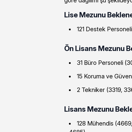
göre dağılımı şu şekildeyd
Lise Mezunu Beklen
121 Destek Personeli
Ön Lisans Mezunu B
31 Büro Personeli (3
15 Koruma ve Güvenli
2 Tekniker (3319, 33
Lisans Mezunu Bekl
128 Mühendis (4669,