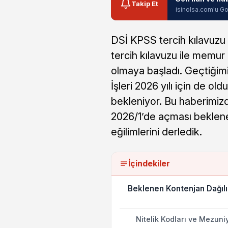
Takip Et
isinolsa.com'u Go
DSİ KPSS tercih kılavuzu
tercih kılavuzu ile memur a
olmaya başladı. Geçtiği
İşleri 2026 yılı için de o
bekleniyor. Bu haberimizde
2026/1’de açması beklenen
eğilimlerini derledik.
İçindekiler
Beklenen Kontenjan Dağıl
Nitelik Kodları ve Mezuniy