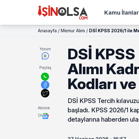
Kamu İlanlar
Anasayfa
/
Memur Alımı
/
DSİ KPSS 2026/1 ile Me
DSİ KPSS 
Yorum
0
Alımı Kadro
Paylaş
Kodları v
DSİ KPSS Tercih kılavuzu
Abone
başladı. KPSS 2026/1 ka
Ol
detaylarına haberden ulaşa