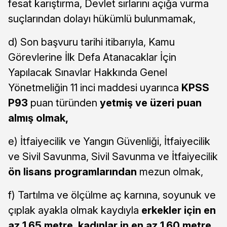
fesat karıştırma, Devlet sırlarını açığa vurma
suçlarından dolayı hükümlü bulunmamak,
d) Son başvuru tarihi itibarıyla, Kamu
Görevlerine İlk Defa Atanacaklar İçin
Yapılacak Sınavlar Hakkında Genel
Yönetmeliğin 11 inci maddesi uyarınca
KPSS
P93
puan türünden
yetmiş ve üzeri puan
almış olmak,
e) İtfaiyecilik ve Yangın Güvenliği, İtfaiyecilik
ve Sivil Savunma, Sivil Savunma ve İtfaiyecilik
ön lisans programlarından
mezun olmak,
f) Tartılma ve ölçülme aç karnına, soyunuk ve
çıplak ayakla olmak kaydıyla
erkekler için en
az 1.65 metre, kadınlar in en az 1.60 metre