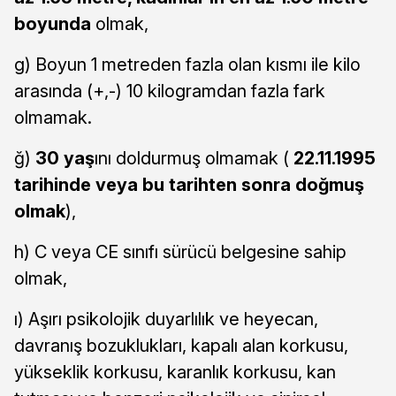
boyunda
olmak,
g) Boyun 1 metreden fazla olan kısmı ile kilo
arasında (+,-) 10 kilogramdan fazla fark
olmamak.
ğ)
30 yaş
ını doldurmuş olmamak (
22.11.1995
tarihinde veya bu tarihten sonra doğmuş
olmak
),
h) C veya CE sınıfı sürücü belgesine sahip
olmak,
ı) Aşırı psikolojik duyarlılık ve heyecan,
davranış bozuklukları, kapalı alan korkusu,
yükseklik korkusu, karanlık korkusu, kan