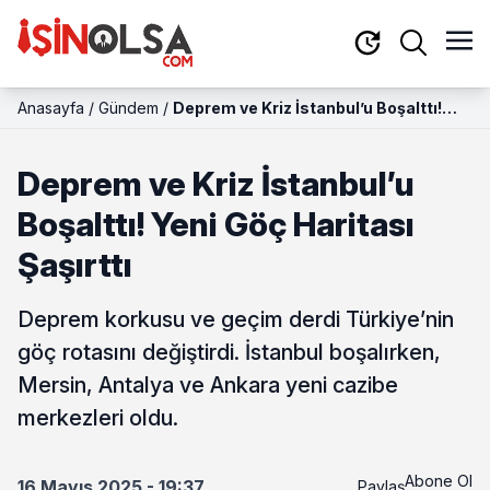
Anasayfa
/
Gündem
/
Deprem ve Kriz İstanbul’u Boşalttı!
Yeni Göç Haritası Şaşırttı
Deprem ve Kriz İstanbul’u
Boşalttı! Yeni Göç Haritası
Şaşırttı
Deprem korkusu ve geçim derdi Türkiye’nin
göç rotasını değiştirdi. İstanbul boşalırken,
Mersin, Antalya ve Ankara yeni cazibe
merkezleri oldu.
Abone Ol
16 Mayıs 2025 - 19:37
Paylaş