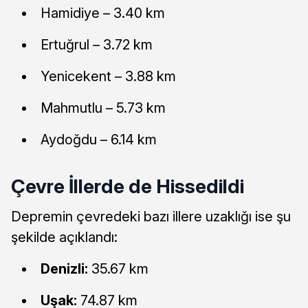
Hamidiye – 3.40 km
Ertuğrul – 3.72 km
Yenicekent – 3.88 km
Mahmutlu – 5.73 km
Aydoğdu – 6.14 km
Çevre İllerde de Hissedildi
Depremin çevredeki bazı illere uzaklığı ise şu
şekilde açıklandı:
Denizli:
35.67 km
Uşak:
74.87 km