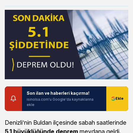
Son ilan ve haberleri kaçırma!
isinolsa.com'u Google'da kaynaklarına
ekle
Denizli’nin Buldan ilçesinde sabah saatlerinde
5.1 büyüklüğünde deprem
meydana geldi.