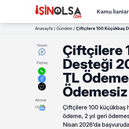
Kamu İlanlar
Anasayfa
/
Gündem
/
Çiftçilere 100 Küçükbaş D
Çiftçiler
Yorum
0
Desteği 20
Paylaş
TL Ödeme v
Ödemesiz 
Abone
Çiftçilere 100 küçükbaş h
Ol
ödeme, 2 yıl geri ödemesi
Nisan 2026’da başvuruda