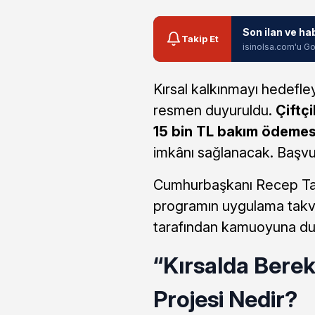
Son ilan ve ha
Takip Et
isinolsa.com'u Go
Kırsal kalkınmayı hedefle
resmen duyuruldu.
Çiftç
15 bin TL bakım ödemes
imkânı sağlanacak. Başvu
Cumhurbaşkanı Recep Tay
programın uygulama takvi
tarafından kamuoyuna du
“Kırsalda Bere
Projesi Nedir?