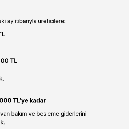
 ay itibarıyla üreticilere:
TL
000 TL
k.
.000 TL’ye kadar
an bakım ve besleme giderlerini
k.