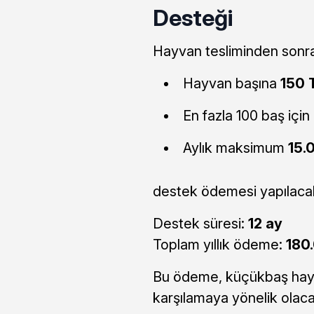
Desteği
Hayvan tesliminden sonraki
Hayvan başına
150 
En fazla 100 baş için
Aylık maksimum
15.
destek ödemesi yapılaca
Destek süresi:
12 ay
Toplam yıllık ödeme:
180
Bu ödeme, küçükbaş hayv
karşılamaya yönelik olaca