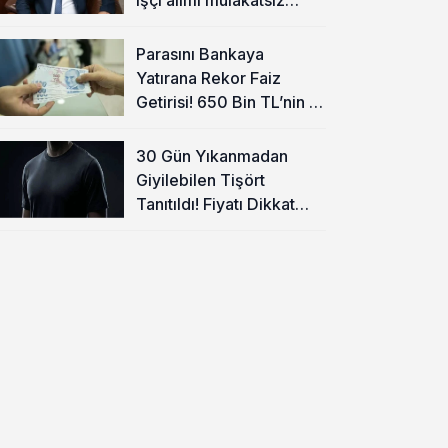
olacak
Parasını Bankaya
Yatırana Rekor Faiz
Getirisi! 650 Bin TL’nin 1
Aylık Kazancı Belli Oldu
30 Gün Yıkanmadan
Giyilebilen Tişört
Tanıtıldı! Fiyatı Dikkat
Çekti