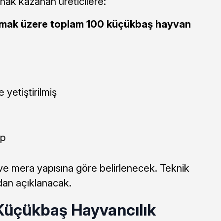
ak kazanan üreticilere:
olmak üzere toplam 100 küçükbaş hayvan
yetiştirilmiş
ip
m ve mera yapısına göre belirlenecek. Teknik
dan açıklanacak.
 Küçükbaş Hayvancılık