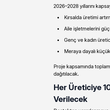
2026–2028 yıllarını kapsay
Kırsalda üretimi artı
Aile işletmelerini gü
Genç ve kadın üretic
Meraya dayalı küçük
Proje kapsamında topla
dağıtılacak.
Her Üreticiye 
Verilecek