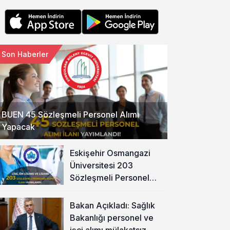
Son Haberler
BUEN 45 Sözleşmeli Personel Alımı
Yapacak
Eskişehir Osmangazi
Üniversitesi 203
Sözleşmeli Personel
Alımı Yapacak
Bakan Açıkladı: Sağlık
Bakanlığı personel ve
işçi alımı mülakatsız