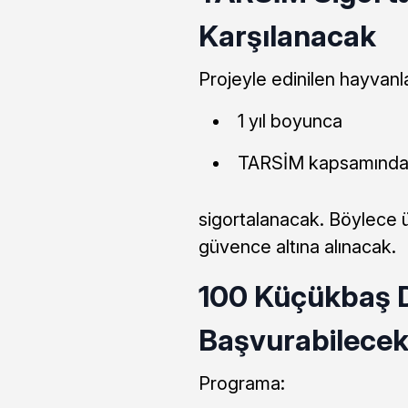
Karşılanacak
Projeyle edinilen hayvanla
1 yıl boyunca
TARSİM kapsamınd
sigortalanacak. Böylece ür
güvence altına alınacak.
100 Küçükbaş D
Başvurabilece
Programa: