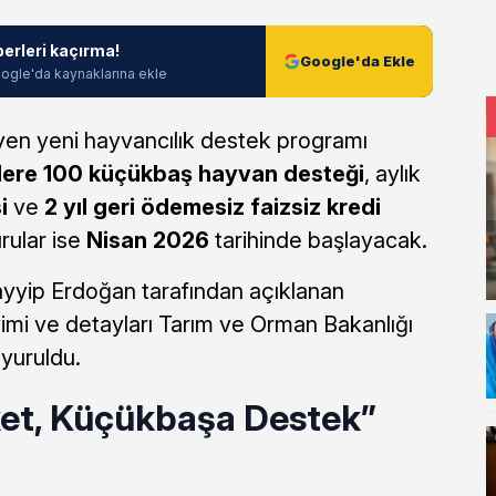
berleri kaçırma!
Google'da Ekle
ogle'da kaynaklarına ekle
yen yeni hayvancılık destek programı
ilere 100 küçükbaş hayvan desteği
, aylık
i
ve
2 yıl geri ödemesiz faizsiz kredi
rular ise
Nisan 2026
tarihinde başlayacak.
yip Erdoğan tarafından açıklanan
mi ve detayları Tarım ve Orman Bakanlığı
yuruldu.
ket, Küçükbaşa Destek”