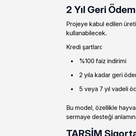
2 Yıl Geri Ödem
Projeye kabul edilen üreti
kullanabilecek.
Kredi şartları:
%100 faiz indirimi
2 yıla kadar geri ö
5 veya 7 yıl vadeli 
Bu model, özellikle hayvan
sermaye desteği anlamına
TARSİM Sigorta