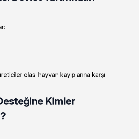
r:
a
eticiler olası hayvan kayıplarına karşı
esteğine Kimler
k?