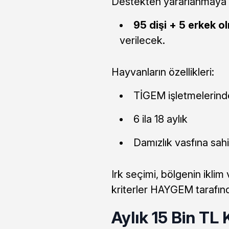
Destekten yararlanmaya h
95 dişi + 5 erkek 
verilecek.
Hayvanların özellikleri:
TİGEM işletmelerinde 
6 ila 18 aylık
Damızlık vasfına sah
Irk seçimi, bölgenin ikli
kriterler HAYGEM tarafın
Aylık 15 Bin TL