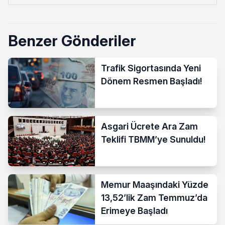
Benzer Gönderiler
Trafik Sigortasında Yeni
Dönem Resmen Başladı!
Asgari Ücrete Ara Zam
Teklifi TBMM’ye Sunuldu!
Memur Maaşındaki Yüzde
13,52’lik Zam Temmuz’da
Erimeye Başladı