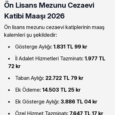
Ön Lisans Mezunu Cezaevi
Katibi Maaşı 2026
Ön lisans mezunu cezaevi katiplerinin maaş
kalemleri şu şekildedir:
Gösterge Aylığı:
1.831 TL 99 kr
İl Adalet Hizmetleri Tazminatı:
1.977 TL
72 kr
Taban Aylığı:
22.722 TL 79 kr
Ek Ödeme:
14.503 TL 25 kr
Ek Gösterge Aylığı:
3.886 TL 04 kr
Özel Hizmet Tazminatı:
7.647 TL 17 kr