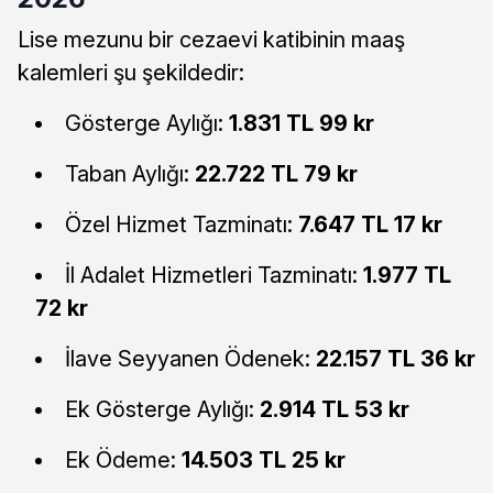
Lise mezunu bir cezaevi katibinin maaş
kalemleri şu şekildedir:
Gösterge Aylığı:
1.831 TL 99 kr
Taban Aylığı:
22.722 TL 79 kr
Özel Hizmet Tazminatı:
7.647 TL 17 kr
İl Adalet Hizmetleri Tazminatı:
1.977 TL
72 kr
İlave Seyyanen Ödenek:
22.157 TL 36 kr
Ek Gösterge Aylığı:
2.914 TL 53 kr
Ek Ödeme:
14.503 TL 25 kr