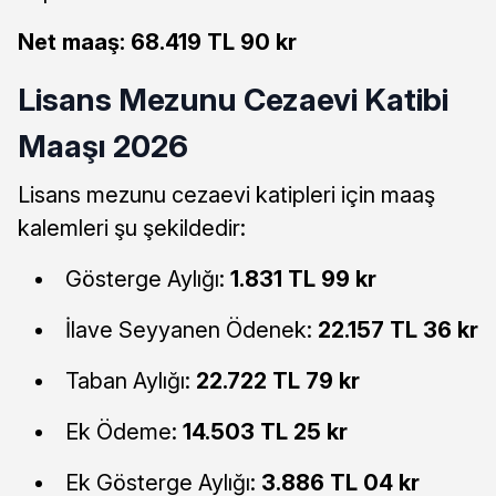
Net maaş:
68.419 TL 90 kr
Lisans Mezunu Cezaevi Katibi
Maaşı 2026
Lisans mezunu cezaevi katipleri için maaş
kalemleri şu şekildedir:
Gösterge Aylığı:
1.831 TL 99 kr
İlave Seyyanen Ödenek:
22.157 TL 36 kr
Taban Aylığı:
22.722 TL 79 kr
Ek Ödeme:
14.503 TL 25 kr
Ek Gösterge Aylığı:
3.886 TL 04 kr