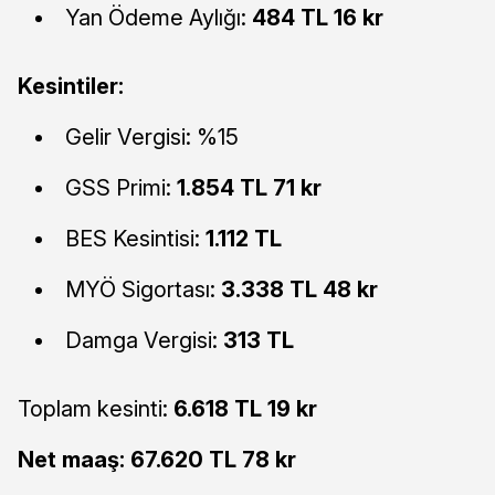
Yan Ödeme Aylığı:
484 TL 16 kr
Kesintiler:
Gelir Vergisi: %15
GSS Primi:
1.854 TL 71 kr
BES Kesintisi:
1.112 TL
MYÖ Sigortası:
3.338 TL 48 kr
Damga Vergisi:
313 TL
Toplam kesinti:
6.618 TL 19 kr
Net maaş:
67.620 TL 78 kr