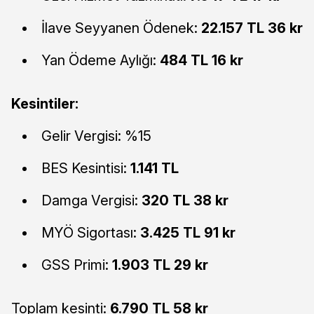
İlave Seyyanen Ödenek:
22.157 TL 36 kr
Yan Ödeme Aylığı:
484 TL 16 kr
Kesintiler:
Gelir Vergisi: %15
BES Kesintisi:
1.141 TL
Damga Vergisi:
320 TL 38 kr
MYÖ Sigortası:
3.425 TL 91 kr
GSS Primi:
1.903 TL 29 kr
Toplam kesinti:
6.790 TL 58 kr