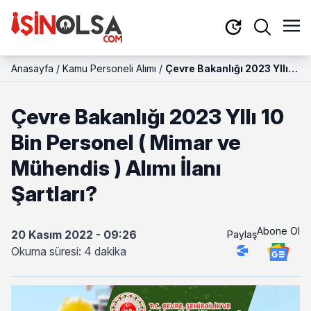
Anasayfa
/
Kamu Personeli Alımı
/
Çevre Bakanlığı 2023 YIlı
10 Bin Personel ( Mimar ve
Mühendis ) Alımı İlanı
Çevre Bakanlığı 2023 YIlı 10
Şartları?
Bin Personel ( Mimar ve
Mühendis ) Alımı İlanı
Şartları?
Abone Ol
20 Kasım 2022 - 09:26
Paylaş
Okuma süresi: 4 dakika