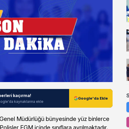
berleri kaçırma!
Google'da Ekle
ogle'da kaynaklarına ekle
et Genel Müdürlüğü bünyesinde yüz binlerce
olisler EGM içinde sınıflara ayrılmaktadır.