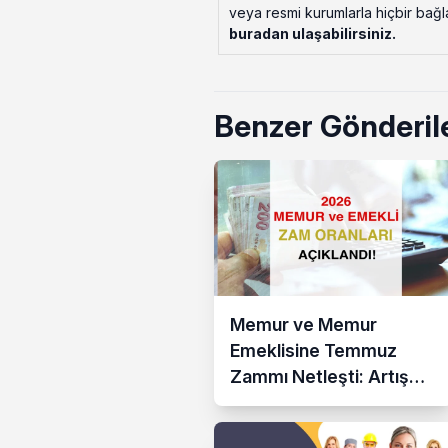
veya resmi kurumlarla hiçbir bağlant
buradan ulaşabilirsiniz
.
Benzer Gönderil
Memur ve Memur
Emeklisine Temmuz
Zammı Netleşti: Artış
Yüzde 13,52 Oldu