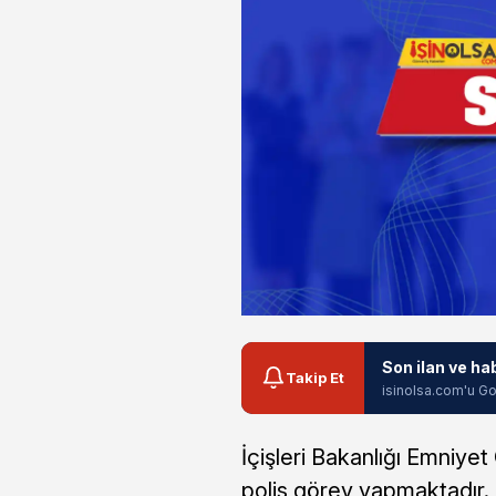
Son ilan ve ha
Takip Et
isinolsa.com'u Go
İçişleri Bakanlığı Emniy
polis görev yapmaktadır. P