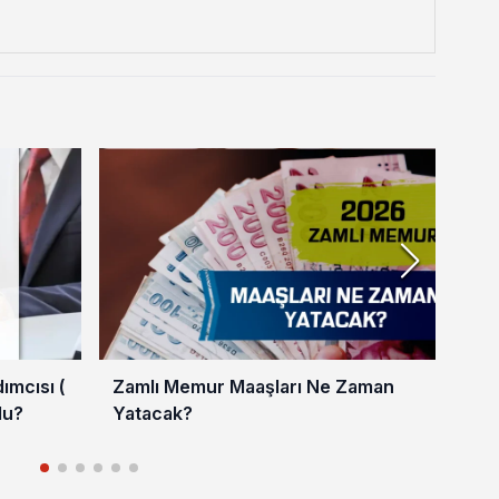
mcısı (
Zamlı Memur Maaşları Ne Zaman
En 
du?
Yatacak?
202