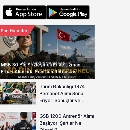
Son Haberler
MSB 30 Bin Sözleşmeli Er ve Uzman
Erbaş Alımında Son Gün 9 Ağustos
Tarım Bakanlığı 1874
Personel Alımı Sona
Eriyor: Sonuçlar ve
Taban KPSS Ne Zaman?
GSB 1200 Antrenör Alımı
Başlıyor: Şartlar Ne
Olacak?