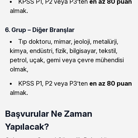
KPSS P1, P2 veya P3’ten
en az 80 puan
almak.
6. Grup – Diğer Branşlar
Tıp doktoru, mimar, jeoloji, metalürji,
kimya, endüstri, fizik, bilgisayar, tekstil,
petrol, uçak, gemi veya çevre mühendisi
olmak,
KPSS P1, P2 veya P3’ten
en az 80 puan
almak.
Başvurular Ne Zaman
Yapılacak?