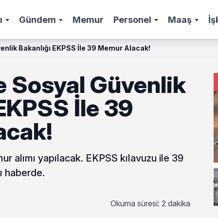
ı
Gündem
Memur
Personel
Maaş
İş
enlik Bakanlığı EKPSS İle 39 Memur Alacak!
e Sosyal Güvenlik
EKPSS İle 39
acak!
r alımı yapılacak. EKPSS kılavuzu ile 39
ı haberde.
Okuma süresi: 2 dakika