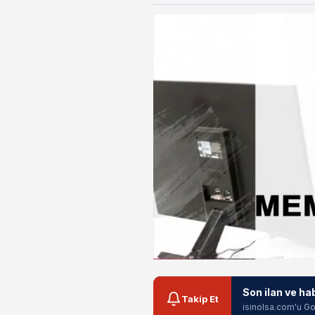
Son ilan ve ha
Takip Et
isinolsa.com'u Go