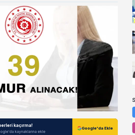
berleri kaçırma!
Google'da Ekle
ogle'da kaynaklarına ekle