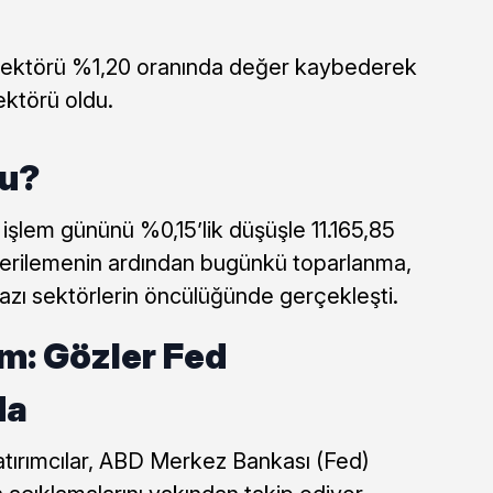
sektörü %1,20 oranında değer kaybederek
ektörü oldu.
tu?
işlem gününü %0,15’lik düşüşle 11.165,85
erilemenin ardından bugünkü toparlanma,
bazı sektörlerin öncülüğünde gerçekleşti.
m: Gözler Fed
da
atırımcılar, ABD Merkez Bankası (Fed)