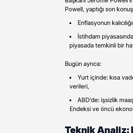
Başkanı Jerome Powell’ın 
Powell, yaptığı son konu
Enflasyonun kalıcılığ
İstihdam piyasasında
piyasada temkinli bir ha
Bugün ayrıca:
Yurt içinde: kısa vade
verileri,
ABD’de: işsizlik maaş
Endeksi ve öncü ekonomi
Teknik Analiz: