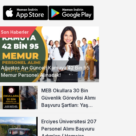
Son Haberler
Ağustos Ayı Güncel: Kamuya 42 Bin 95
Memur Personel Alınacak!
MEB Okullara 30 Bin
Güvenlik Görevlisi Alımı
Başvuru Şartları: Yaş
Şartı ve Belge Şartı
Olacak Mı?
Erciyes Üniversitesi 207
Personel Alımı Başvuru
Adımları ( Hemşire,