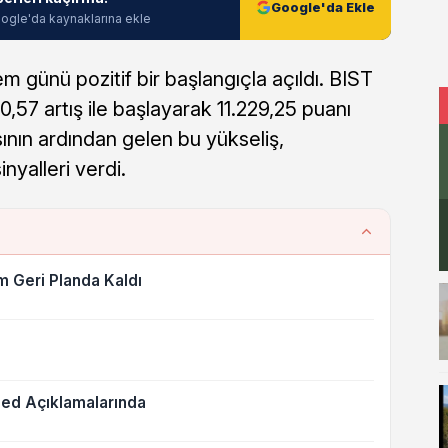
Google'da Ekle
ogle'da kaynaklarına ekle
em günü pozitif bir başlangıçla açıldı. BIST
,57 artış ile başlayarak 11.229,25 puanı
ının ardından gelen bu yükseliş,
nyalleri verdi.
m Geri Planda Kaldı
ed Açıklamalarında