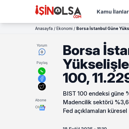
Kamu İlanlar
Anasayfa
/
Ekonomi
/
Borsa İstanbul Güne Yükse
Borsa İst
Yorum
0
Yükselişle
Paylaş
100, 11.22
BIST 100 endeksi güne %0
Abone
Madencilik sektörü %3,62 
Ol
Fed açıklamaları küresel 