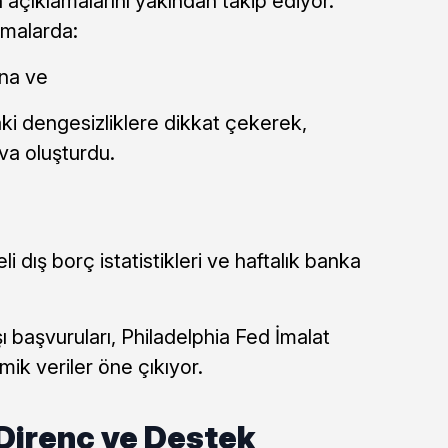
açıklamalarını yakından takip ediyor.
şmalarda:
ına ve
ki dengesizliklere dikkat çekerek,
va oluşturdu.
li dış borç istatistikleri ve haftalık banka
ı başvuruları, Philadelphia Fed İmalat
k veriler öne çıkıyor.
 Direnç ve Destek