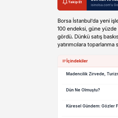
Takip Et
isinolsa.com'u Go
Borsa İstanbul’da yeni işl
100 endeksi, güne yüzde 0
gördü. Dünkü satış baskıs
yatırımcılara toparlanma si
İçindekiler
Madencilik Zirvede, Turiz
Dün Ne Olmuştu?
Küresel Gündem: Gözler F