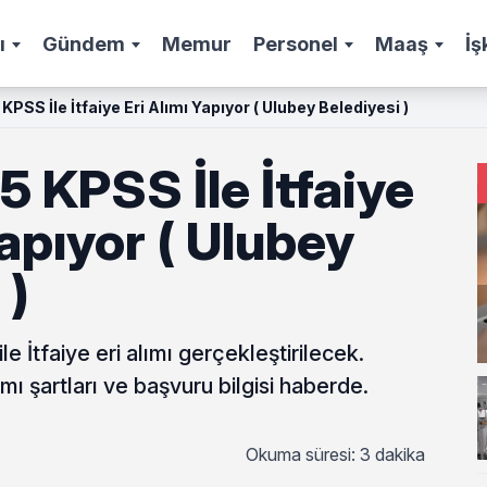
ı
Gündem
Memur
Personel
Maaş
İş
KPSS İle İtfaiye Eri Alımı Yapıyor ( Ulubey Belediyesi )
5 KPSS İle İtfaiye
Yapıyor ( Ulubey
 )
 İtfaiye eri alımı gerçekleştirilecek.
 şartları ve başvuru bilgisi haberde.
Okuma süresi: 3 dakika