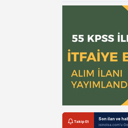
Son ilan ve ha
Takip Et
isinolsa.com'u Go