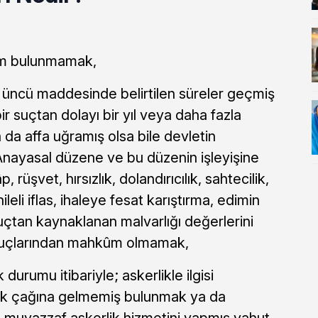
m bulunmamak,
üncü maddesinde belirtilen süreler geçmiş
ir suçtan dolayı bir yıl veya daha fazla
 da affa uğramış olsa bile devletin
 Anayasal düzene ve bu düzenin işleyişine
, rüşvet, hırsızlık, dolandırıcılık, sahtecilik,
eli iflas, ihaleye fesat karıştırma, edimin
suçtan kaynaklanan malvarlığı değerlerini
suçlarından mahkûm olmamak,
 durumu itibariyle; askerlikle ilgisi
k çağına gelmemiş bulunmak ya da
e muvazzaf askerlik hizmetini yapmış yahut