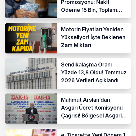
Promosyonu: Nakit
Ödeme 15 Bin, Toplam
Fırsat 35 Bin TL’ye Çıktı
Motorin Fiyatları Yeniden
Yükseliyor! İşte Beklenen
Zam Miktarı
Sendikalaşma Oranı
Yüzde 13,8 Oldu! Temmuz
2026 Verileri Açıklandı
Mahmut Arslan’dan
Asgari Ücret Komisyonu
Çağrısı! Bölgesel Asgari
Ücrete Sert Tepki
e-Ticarette Yeni Dönem 1